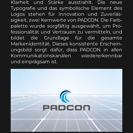
Klarheit und Stärke ausstrahlt. Die neue
Typografie und das sym­bol­is­che Ele­ment des
Logos ste­hen für Inno­va­tion und Zuver­läs­
sigkeit, zwei Kern­werte von PADCON. Die Farb­
palette wurde sorgfältig aus­gewählt, um Pro­
fes­sion­al­ität und Ver­trauen zu ver­mit­teln, und
bildet die Grund­lage für die gesamte
Markeniden­tität. Dieses kon­sis­tente Erschei­n­
ungs­bild sorgt dafür, dass PADCON in allen
Kom­mu­nika­tion­skanälen wieder­erkennbar
und ein­prägsam ist.