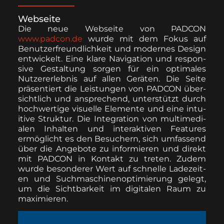
Webseite
Die neue Web­seite von PADCON
www.padcon.de
wurde mit dem Fokus auf
Benutzer­fre­undlichkeit und mod­ernes Design
entwick­elt. Eine klare Nav­i­ga­tion und respon­
sive Gestal­tung sor­gen für ein opti­males
Nutzer­erleb­nis auf allen Geräten. Die Seite
präsen­tiert die Leis­tun­gen von PADCON über­
sichtlich und ansprechend, unter­stützt durch
hochw­er­tige visuelle Ele­mente und eine intu­
itive Struk­tur. Die Inte­gra­tion von mul­ti­me­di­
alen Inhal­ten und inter­ak­tiv­en Fea­tures
ermöglicht es den Besuch­ern, sich umfassend
über die Ange­bote zu informieren und direkt
mit PADCON in Kon­takt zu treten. Zudem
wurde beson­der­er Wert auf schnelle Ladezeit­
en und Such­maschi­nenop­ti­mierung gelegt,
um die Sicht­barkeit im dig­i­tal­en Raum zu
max­imieren.