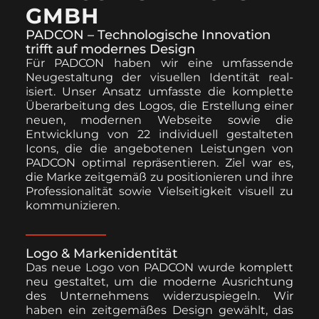
GMBH
PADCON – Technologische Innovation
trifft auf modernes Design
Für PADCON haben wir eine umfassende
Neugestal­tung der visuellen Iden­tität real­
isiert. Unser Ansatz umfasste die kom­plette
Über­ar­beitung des Logos, die Erstel­lung ein­er
neuen, mod­er­nen Web­seite sowie die
Entwick­lung von 22 indi­vidu­ell gestal­teten
Icons, die die ange­bote­nen Leis­tun­gen von
PADCON opti­mal repräsen­tieren. Ziel war es,
die Marke zeit­gemäß zu posi­tion­ieren und ihre
Pro­fes­sion­al­ität sowie Viel­seit­igkeit visuell zu
kom­mu­nizieren.
Logo & Markenidentität
Das neue Logo von PADCON wurde kom­plett
neu gestal­tet, um die mod­erne Aus­rich­tung
des Unternehmens widerzus­piegeln. Wir
haben ein zeit­gemäßes Design gewählt, das