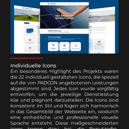
Individuelle Icons
Ein beson­deres High­light des Pro­jek­ts waren
die 22 indi­vidu­ell gestal­teten Icons, die speziell
auf die von PADCON ange­bote­nen Leis­tun­gen
abges­timmt sind. Jedes Icon wurde sorgfältig
ent­wor­fen, um die jew­eilige Dien­stleis­tung
klar und präg­nant darzustellen. Die Icons sind
kon­sis­tent im Stil und fügen sich har­monisch
in das Gesamt­bild der Web­seite ein, wodurch
eine ein­heitliche und pro­fes­sionelle visuelle
Sprache entste­ht. Diese maßgeschnei­derten
Icons tra­gen dazu bei, die Benutzer­fre­